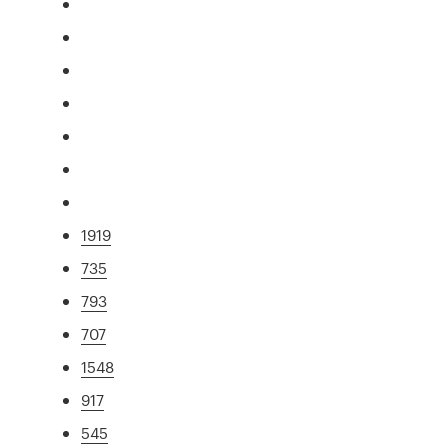
1919
735
793
707
1548
917
545